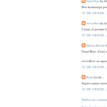
fanal blau
ha dit
Bon homenatge poèt
29 DE GENER, 
novesflors
ha dit
Caram, el poemai l'
29 DE GENER, 
Helena Bonals
h
Fanal Blau: d'això e
novesflors: en aque
30 DE GENER, 
Rafel
ha dit...
Seguir camins incer
30 DE GENER, 
Publica un comentar