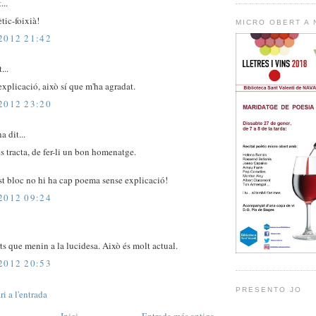
...
ic-foixià!
MICRO OBERT A
2012 21:42
...
explicació, això sí que m'ha agradat.
2012 23:20
a dit...
s tracta, de fer-li un bon homenatge.
st bloc no hi ha cap poema sense explicació!
2012 09:24
ts que menin a la lucidesa. Això és molt actual.
2012 20:53
PRESENTO JO
i a l'entrada