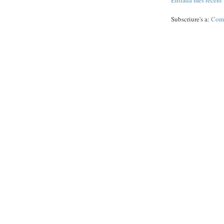
Entrada més recent
Subscriure's a:
Come