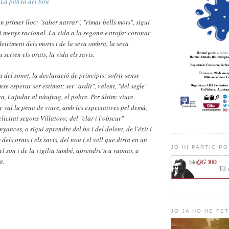
c
La panxa del bou
n primer lloc: "saber narrar", "rimar bells mots", sigui
lò menys racional. La vida a la segona estrofa: coronar
detriment dels morts i de la seva ombra, la seva
 serien els orats, la vida els savis.
fa del sonet, la declaració de principis: sofrir sense
se esperar ser estimat; ser "ardit", valent, "del segle"
ra, i ajudar al nàufrag, el pobre. Per últim: viure
que val la pena de viure, amb les expectatives pel demà,
licitat segons Villatoro; del "clar i l'obscur"
yances, o sigui aprendre del bo i del dolent, de l'èxit i
 dels orats i els savis, del nou i el vell que diria en un
JO HI PARTICIPO
el son i de la vigília també, aprendre'n a raonar, a
a.
JO JA HO HE FET