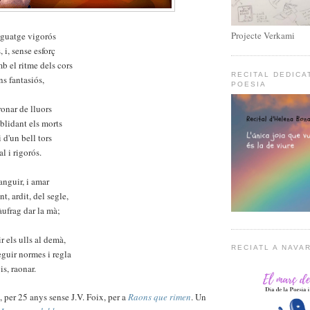
Projecte Verkami
enguatge vigorós
, i, sense esforç
b el ritme dels cors
RECITAL DEDICA
ns fantasiós,
POESIA
ronar de lluors
oblidant els morts
 i d'un bell tors
l i rigorós.
languir, i amar
nt, ardit, del segle,
àufrag dar la mà;
ir els ulls al demà,
RECIATL A NAVA
seguir normes i regla
is, raonar.
 per 25 anys sense J.V. Foix, per a
Raons que rimen
. Un