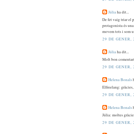
Júlia
ha dit...
De fet vaig triar el
protagonista és una 
movem tots i som un
29 DE GENER, 
Júlia
ha dit...
Molt bon comentari
29 DE GENER, 
Helena Bonals
h
Elfreelang: gràcies,
29 DE GENER, 
Helena Bonals
h
Júlia: moltes gràcie
29 DE GENER, 