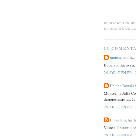
PUBLICAT PER
HE
ETIQUETES DE C
11 COMENTA
montse
ha dit...
Bona aportació i ac
29 DE GENER, 
Helena Bonals
h
Montse: la Júlia Co
darreres estrofes, és
29 DE GENER, 
Elfreelang
ha dit
Viure a l'instant i o
29 DE GENER, 