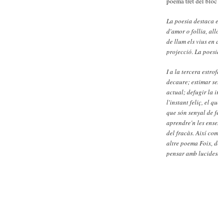
poema tret del blo
La poesia destaca e
d'amor o follia, al
de llum els vius en 
projecció. La poesia
I a la tercera estro
decaure; estimar sen
actual; defugir la i
l'instant feliç, el 
que són senyal de fe
aprendre'n les ensen
del fracàs. Així com
altre poema Foix, d
pensar amb lucides