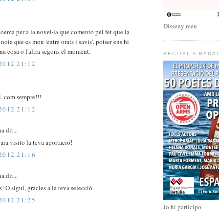
Disseny meu
 poema per a la novel·la que comento pel fet que la
noia que es mou 'entre orats i savis', potser ens hi
a cosa o l'altra segons el moment.
RECITAL A BADA
2012 21:12
, com sempre!!!
2012 21:12
a dit...
 ara visito la teva aportació!
2012 21:16
a dit...
s! O sigui, gràcies a la teva selecció.
2012 21:25
Jo hi participo