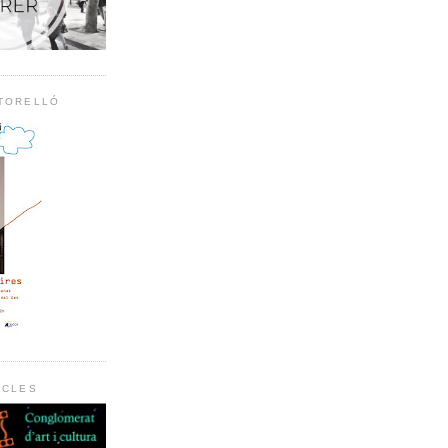
 TORELLÓ
RCLES