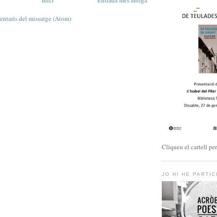
Inici
Entrada més antiga
ntaris del missatge (Atom)
Cliqueu el cartell pe
JO HI HE PARTIC