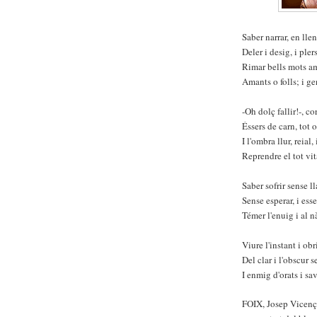
Saber narrar, en ll
Deler i desig, i plers
Rimar bells mots am
Amants o folls; i ge
-Oh dolç fallir!-, co
Éssers de carn, tot 
I l'ombra llur, reial,
Reprendre el tot vita
Saber sofrir sense l
Sense esperar, i esse
Témer l'enuig i al n
Viure l'instant i obr
Del clar i l'obscur 
I enmig d'orats i sav
FOIX, Josep Vicenç,