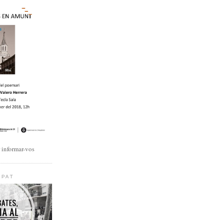
r informar-vos
IPAT