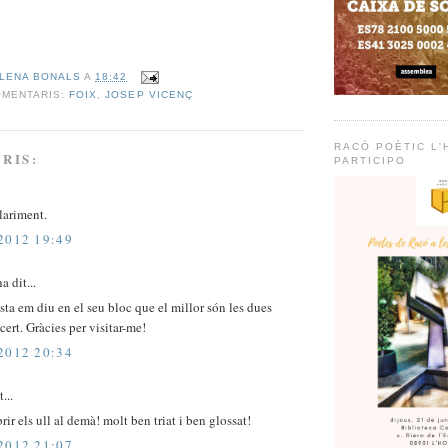
LENA BONALS
A
18:42
OMENTARIS:
FOIX
,
JOSEP VICENÇ
RACÓ POÈTIC L'H
RIS:
PARTICIPO
lariment.
2012 19:49
a dit...
sta em diu en el seu bloc que el millor són les dues
 cert. Gràcies per visitar-me!
2012 20:34
...
brir els ull al demà! molt ben triat i ben glossat!
2012 21:07