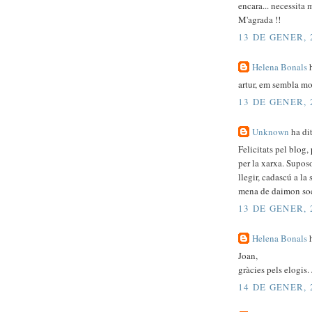
encara... necessita 
M'agrada !!
13 DE GENER, 
Helena Bonals
h
artur, em sembla mo
13 DE GENER, 
Unknown
ha dit
Felicitats pel blog,
per la xarxa. Suposo
llegir, cadascú a la
mena de daimon soc
13 DE GENER, 
Helena Bonals
h
Joan,
gràcies pels elogis
14 DE GENER, 