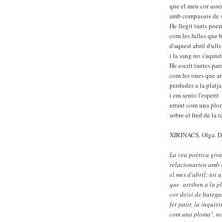
que el meu cor ass
amb compassos de 
He llegit tants poe
com les fulles que 
d'aquest abril d'ulls
i la sang no s'aquiet
He escrit tantes par
com les ones que ar
perdudes a la platja
i em sento l'esperit
errant com una plo
sobre el fred de la t
XIRINACS, Olga. 
La veu poètica gira 
relacionarien amb le
el mes d'abril; tot 
que arriben a la pl
cor deixi de bategar
fer patir, la inquie
com una ploma", no 