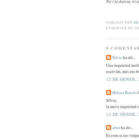
Tot i la duresa, és
PUBLICAT PER
HE
ETIQUETES DE C
8 COMENTAR
Sílvia
ha dit...
Una inquietud molt
escrivim, més ens b
12 DE GENER, 
Helena Bonals
h
Sílvia,
la meva inquietud m
12 DE GENER, 
artur
ha dit...
Es com si ens vulgues