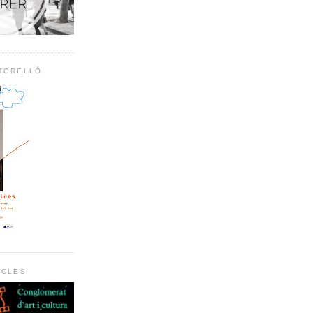
 TORELLÓ
RCLES