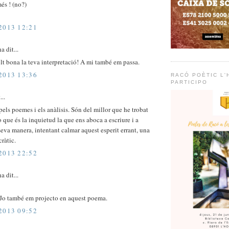
més ! (no?)
2013 12:21
a dit...
lt bona la teva interpretació! A mi també em passa.
2013 13:36
RACÓ POÈTIC L'H
PARTICIPO
...
 pels poemes i els anàlisis. Són del millor que he trobat
 que és la inquietud la que ens aboca a escriure i a
 seva manera, intentant calmar aquest esperit errant, una
ràtic.
2013 22:52
a dit...
. Jo també em projecto en aquest poema.
2013 09:52