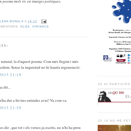
 un poema molt ric en imatges poètiques.
LENA BONALS
A
14:12
OMENTARIS:
OLGA
,
XIRINACS
IS:
 natural, la d'aquest poema. Com més llegim i més
uidem. Sense la inquietud no hi hauria regeneració.
2013 21:10
JO HI PARTICIPO
a dit...
'ha dut a fer tres entrades avui! Va com va.
2013 21:39
JO JA HO HE FET
 dir , que tot i els versos ja escrits, no n'hi ha prou