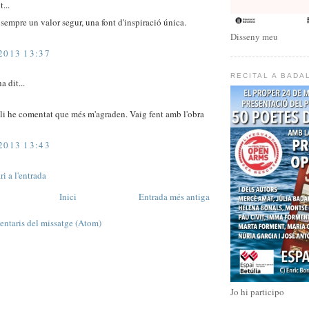
...
 sempre un valor segur, una font d'inspiració única.
Disseny meu
2013 13:37
RECITAL A BADA
a dit...
li he comentat que més m'agraden. Vaig fent amb l'obra
2013 13:43
i a l'entrada
Inici
Entrada més antiga
ntaris del missatge (Atom)
Jo hi participo