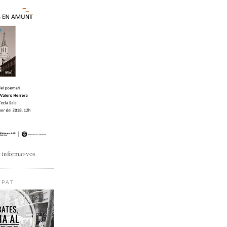
r informar-vos
IPAT