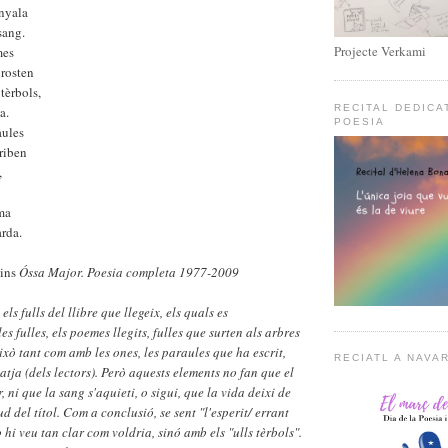
enyala
sang.
Projecte Verkami
mes
brosten
 tèrbols,
RECITAL DEDICA
a.
POESIA
aules
riben
,
ma
arda.
Dins
Óssa Major. Poesia completa 1977-2009
els fulls del llibre que llegeix, els quals es
s fulles, els poemes llegits, fulles que surten als arbres
això tant com amb les ones, les paraules que ha escrit,
RECIATL A NAVA
atja (dels lectors). Però aquests elements no fan que el
, ni que la sang s'aquieti, o sigui, que la vida deixi de
tud del títol. Com a conclusió, se sent "l'esperit/ errant
hi veu tan clar com voldria, sinó amb els "ulls tèrbols".