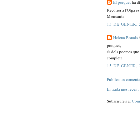
El porquet
ha dit
Recórrer a l'Olga és
M'encanta.
15 DE GENER, 
Helena Bonals
h
porquet,
és dels poemes que 
completa.
15 DE GENER, 
Publica un comentar
Entrada més recent
Subscriure's a:
Come