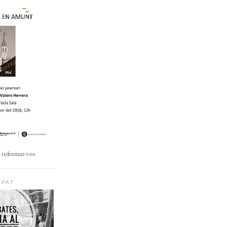
r informar-vos
IPAT