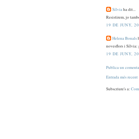
Sílvia
ha dit...
Resistirem, jo tamb
19 DE JUNY, 20
Helena Bonals
h
novesflors i Sílvia: 
19 DE JUNY, 20
Publica un comentar
Entrada més recent
Subscriure's a:
Come