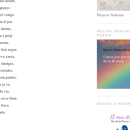
el desert,
mpanys
el viatge.
Projecte Verkami
ta el pas
 ànima ,
RECITAL DEDICA
ra a prop
POESIA
ar-me.
t ben negra
seva xarxa,
 imatges,
ssitades.
 em parlen,
e ja ve,
fa via,
la seva llum
RECIATL A NAVA
la boca
sada.