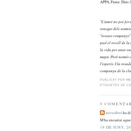
APPA, Franz. Dins
"L'amor no pot fer-
renegar dels somnis,
"tossuts companys" e
pas/ el rovell de l
la vida per anar en
mapa. Però només ca
l'esperis. I la rosa
companya de la cla
PUBLICAT PER
HE
ETIQUETES DE C
3 COMENTAR
novesflors
ha dit
M'ha encantat aques
19 DE JUNY, 20