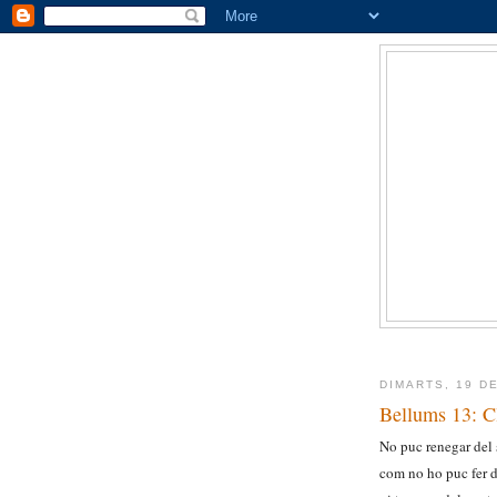
DIMARTS, 19 D
Bellums 13: C
No puc renegar del
com no ho puc fer d