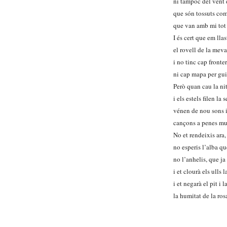
ni tampoc del vent d
que són tossuts co
que van amb mi tot 
I és cert que em llas
el rovell de la meva
i no tinc cap fronte
ni cap mapa per gui
Però quan cau la ni
i els estels filen la 
vénen de nou sons i
cançons a penes mu
No et rendeixis ara,
no esperis l’alba qu
no l’anhelis, que ja 
i et clourà els ulls 
i et negarà el pit i 
la humitat de la ro