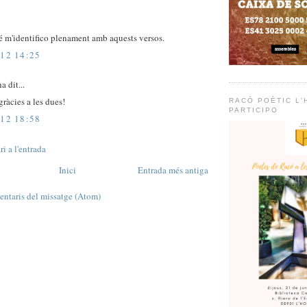
é m'identifico plenament amb aquests versos.
12 14:25
a dit...
gràcies a les dues!
RACÓ POÈTIC L'H
PARTICIPO
12 18:58
i a l'entrada
Inici
Entrada més antiga
ntaris del missatge (Atom)