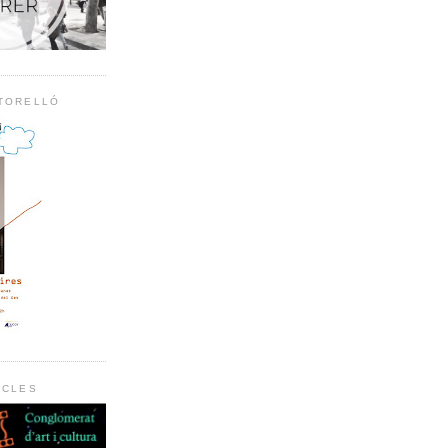
 TORELLÓ
RCLES