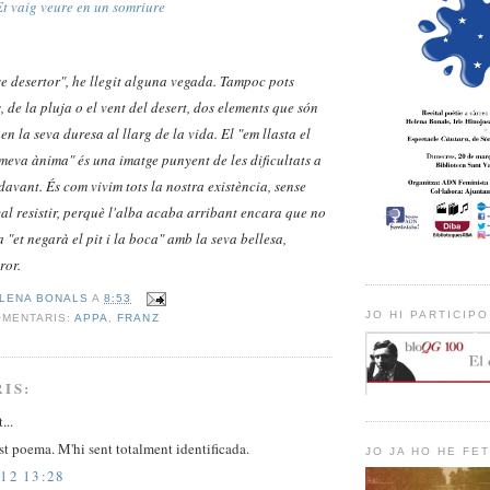
Et vaig veure en un somriure
se desertor", he llegit alguna vegada. Tampoc pots
 de la pluja o el vent del desert, dos elements que són
n la seva duresa al llarg de la vida. El "em llasta el
a meva ànima" és una imatge punyent de les dificultats a
davant. És com vivim tots la nostra existència, sense
l resistir, perquè l'alba acaba arribant encara que no
da "et negarà el pit i la boca" amb la seva bellesa,
ror.
LENA BONALS
A
8:53
JO HI PARTICIPO
OMENTARIS:
APPA
,
FRANZ
IS:
...
t poema. M'hi sent totalment identificada.
JO JA HO HE FET
12 13:28